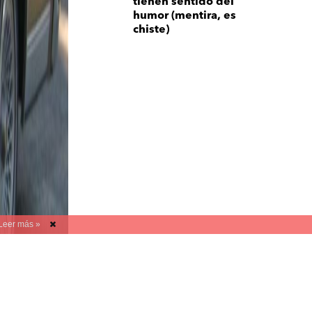
tienen sentido del
humor (mentira, es
chiste)
Leer más »