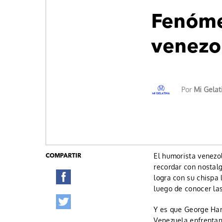
Fenóme
venezol
Por
Mi Gelat
El humorista venez
COMPARTIR
recordar con nostal
logra con su chispa
luego de conocer las
Y es que George Har
Venezuela enfrentan