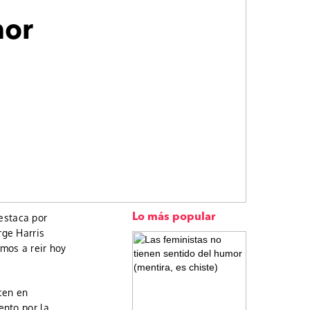
mor
estaca por
Lo más popular
rge Harris
mos a reir hoy
cen en
ento por la