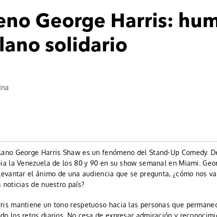
no George Harris: hu
ano solidario
ina
olano George Harris Shaw es un fenómeno del Stand-Up Comedy. D
gia la Venezuela de los 80 y 90 en su show semanal en Miami. Geo
 levantar el ánimo de una audiencia que se pregunta, ¿cómo nos va
 noticias de nuestro país?
ris mantiene un tono respetuoso hacia las personas que permane
do los retos diarios. No cesa de expresar admiración y reconocimi