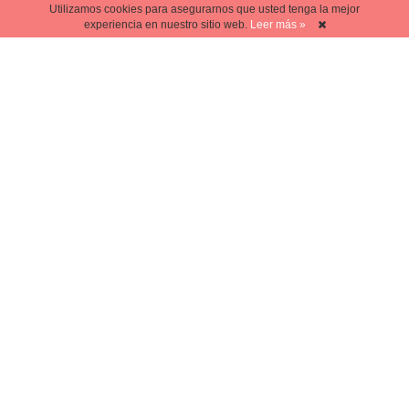
Utilizamos cookies para asegurarnos que usted tenga la mejor
experiencia en nuestro sitio web.
Leer más »
VENEZUELA
El Síndrome Holandés en
Venezuela
CURIOSIDADES
Alquimia y la
transmutación de metales
DEPORTES
En el Baloncesto, ¿quién