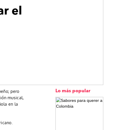
r el
ueño; pero
Lo más popular
ción musical,
ñola en la
ricano.