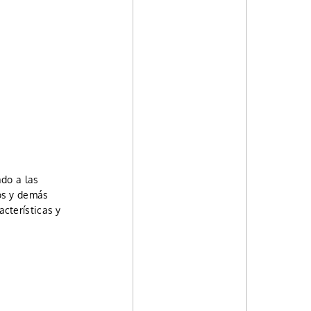
ado a las
os y demás
cterísticas y