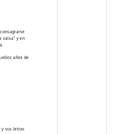
a consagrarse
a salsa” y en
a.
uellos años de
 y sus letras