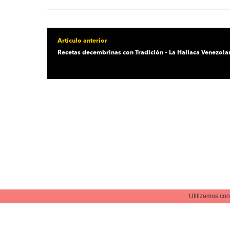
Artículo anterior
Recetas decembrinas con Tradición – La Hallaca Venezola
Utilizamos coo
Powered by
Publisher+