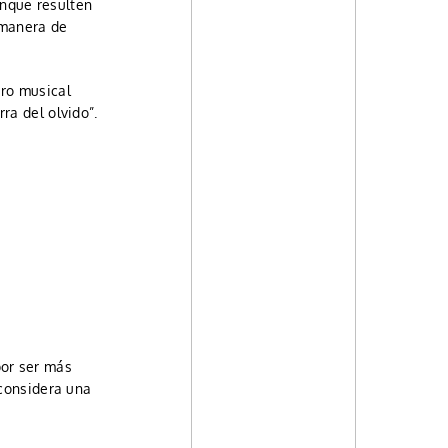
unque resulten
 manera de
ero musical
ra del olvido”.
por ser más
 considera una