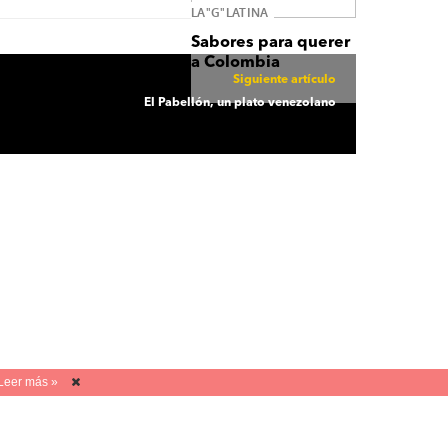
LA"G"LATINA
Sabores para querer
a Colombia
Siguiente artículo
El Pabellón, un plato venezolano
Leer más »
tanos
Quiénes Somos