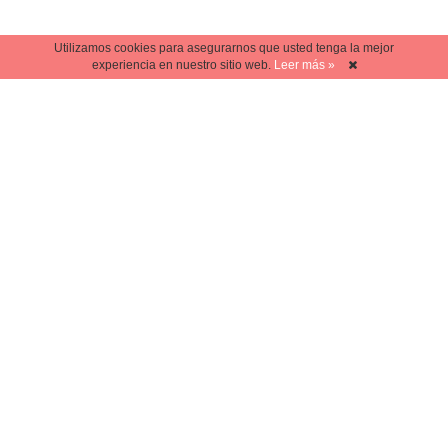
Utilizamos cookies para asegurarnos que usted tenga la mejor
experiencia en nuestro sitio web.
Leer más »
ARTE
Sheroes de Barbie para
homenajear a figuras
femeninas que inspiran
ARTE
Mira estos lindos libros
pop-up para todas las
edades
ARTE