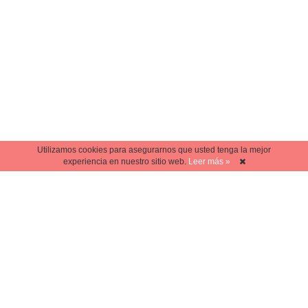
Utilizamos cookies para asegurarnos que usted tenga la mejor
experiencia en nuestro sitio web.
Leer más »
Powered by
Publisher+
Contáctanos
Quiénes Somos