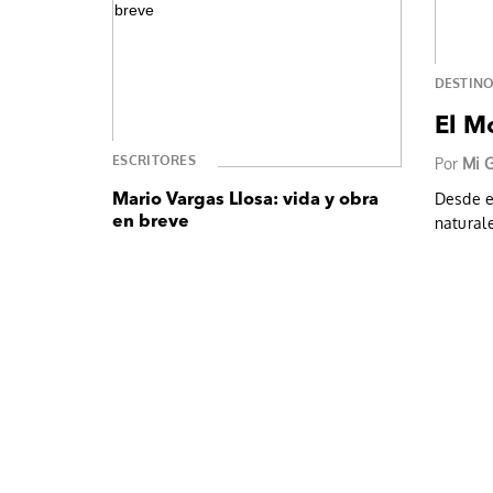
DESTIN
El M
ESCRITORES
Por
Mi G
Desde el
Mario Vargas Llosa: vida y obra
en breve
natural