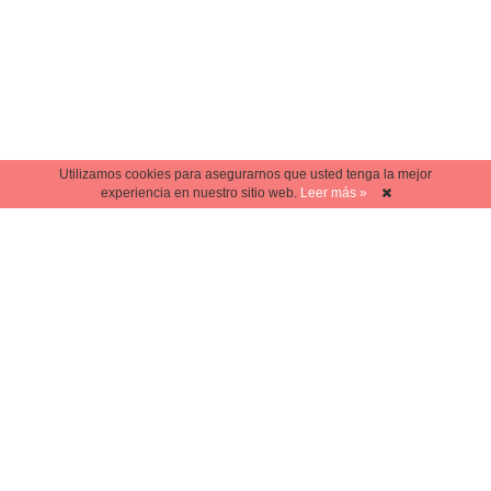
Utilizamos cookies para asegurarnos que usted tenga la mejor
experiencia en nuestro sitio web.
Leer más »
ACTUALIDAD
El Holodomor Venezolano
ACTUALIDAD
La gasolina en Venezuela