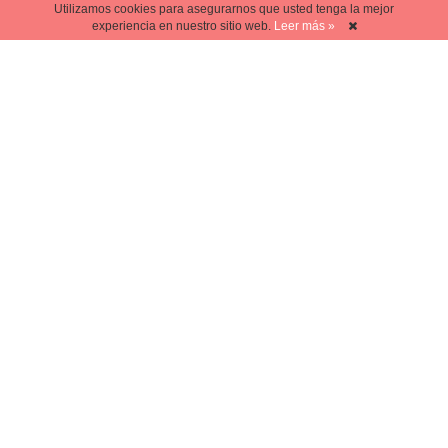
Utilizamos cookies para asegurarnos que usted tenga la mejor
experiencia en nuestro sitio web.
Leer más »
CINE
4 increíbles salas de cine
del mundo
CINE
Películas para anhelar
Uruguay
CINE
Top 5 películas de boxeo