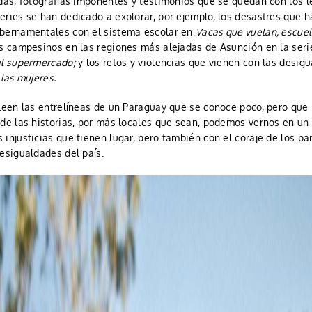
das, fotografías imponentes y testimonios que se quedan con los l
eries se han dedicado a explorar, por ejemplo, los desastres que h
bernamentales con el sistema escolar en
Vacas que vuelan, escue
os campesinos en las regiones más alejadas de Asunción en la ser
al supermercado;
y los retos y violencias que vienen con las desig
 las mujeres.
 leen las entrelíneas de un Paraguay que se conoce poco, pero que 
 de las historias, por más locales que sean, podemos vernos en un
injusticias que tienen lugar, pero también con el coraje de los p
esigualdades del país.