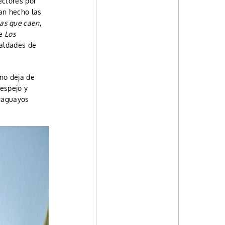
ectores por
an hecho las
las que caen
,
ie
Los
ualdades de
no deja de
 espejo y
araguayos