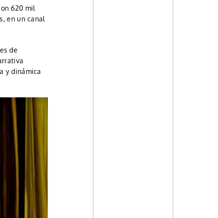
con 620 mil
s, en un canal
res de
rrativa
ca y dinámica