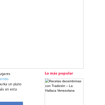
lugares
Lo más popular
orrido
urka un plato
más en esta